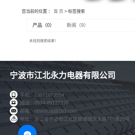
您当前的位置 ：
首 页
> 标签搜索
产品（0）
新闻（9）
未找到搜索结果！
宁波市江北永力电器有限公司
手机：13071973554
固话：0574-89137338
邮箱：nbwxhxq@163.com
地址：浙江省宁波市江北区慈城镇庆丰路777弄25号