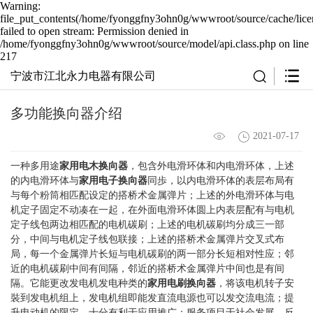
Warning:
file_put_contents(/home/fyonggfny3ohn0g/wwwroot/source/cache/lice
failed to open stream: Permission denied in
/home/fyonggfny3ohn0g/wwwroot/source/model/api.class.php on line
217
宁波市江北永力电器有限公司
多功能换向器介绍
2021-07-17
一种多用途
家用电木换向器
，包含外电滑环体和内电滑环体，上述
的内电滑环体与
家用电子换向器
同歩，以内电滑环体的表层布局有
与每个粉筒相匹配设定的搭桥术金属弹片；上述的外电滑环体与电
机定子固定不动凑在一起，在外面电滑环体圆上内表层配有与电机
定子线包两边相匹配的电机碳刷；上述的电机碳刷均分成三一部
分，中间与电机定子线包联接；上述的搭桥术金属弹片交叉式布
局，每一个金属弹片长短与电机碳刷的两一部分长短相对性应；邻
近的电机碳刷中间有间隔，邻近的搭桥术金属弹片中间也是有间
隔。它能更改发电机发电种类的
家用电刷换向器
，将该电机转子安
裝到发电机组上，发电机组即能发直流电源也可以发交流电流；提
升电动机的限定，十分有利于应用推广；服务项目于社会发展，反