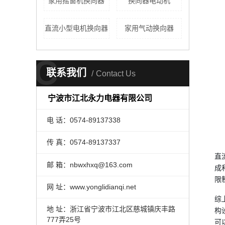
家用摇窗机换向器
换向器电动机
直流小型电机换向器
家用气动换向器
C
联系我们
Contact Us
宁波市江北永力电器有限公司
电 话：0574-89137338
传 真：0574-89137337
直
邮 箱：nbwxhxq@163.com
成
限
网 址：www.yonglidianqi.net
综
地 址：浙江省宁波市江北区慈城镇庆丰路
构
777弄25号
可