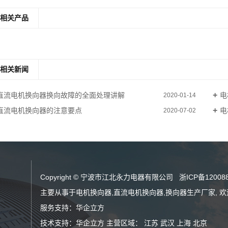
相关产品
相关新闻
直流电机换向器换向故障的全面处理讲解
电
2020-01-14
直流电机换向器的注意要点
电
2020-07-02
Copyright © 宁波市江北永力电器有限公司
浙ICP备12008
主要从事于
电机换向器
,
直流电机换向器
,
换向器生产厂家
, 
服务支持：
华企立方
技术支持：
华企立方
主营区域：
江苏
武汉
上海
北京