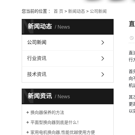
您当前的位置 ：
首 页
>
新闻动态
>
公司新闻
N
直
新闻动态
News
公司新闻
直
行业资讯
行
首
技术资讯
向
机
N
新闻资讯
News
其
更
以
换向器保养的方法
平面型换向器到底是什么！
家用电机换向器,性能优越使用方便