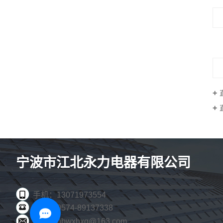
宁波市江北永力电器有限公司
手机：13071973554
固话：0574-89137338
邮箱：nbwxhxq@163.com