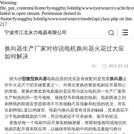
Warning:
file_put_contents(/home/fyonggfny3ohn0g/wwwroot/source/cache/lice
failed to open stream: Permission denied in
/home/fyonggfny3ohn0g/wwwroot/source/model/api.class.php on line
217
宁波市江北永力电器有限公司
换向器生产厂家对你说电机换向器火花过大应
如何解决
2021-03-24
因为
小型微型换向器
电刷品质的优劣及有效配对是危害
换向器
运
作中火花尺寸的关键要素之一。对再次更换的整套电刷应开展用心
的查验。更换的整套新电刷最好是应用与该台电机同一生产厂家所
生产制造的同一型号规格、规格型号和规格的电刷。电刷两者之间
刷辫线的联接应坚固靠谱不可有接触不良现象和松脱的状况，井应
在刷辫线L套以绝缘管。电刷与换向器需有优良的触碰，其表面应不
少于电刷横截面的75纬，而且电刷还不可有缺角、裂开的状况。
更换的每一个电刷均应开展电精确测量，将限制值相同或相仿的
电刷匹配开展串联应用，以确保串联电刷中间的电流量能匀称分