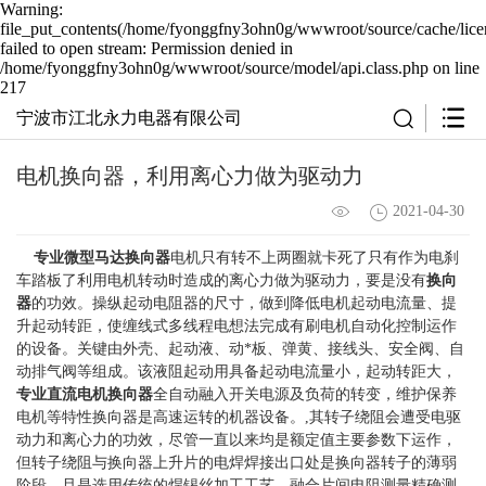
Warning:
file_put_contents(/home/fyonggfny3ohn0g/wwwroot/source/cache/lice
failed to open stream: Permission denied in
/home/fyonggfny3ohn0g/wwwroot/source/model/api.class.php on line
217
宁波市江北永力电器有限公司
电机换向器，利用离心力做为驱动力
2021-04-30
专业微型马达换向器
电机只有转不上两圈就卡死了只有作为电刹
车踏板了利用电机转动时造成的离心力做为驱动力，要是没有
换向
器
的功效。操纵起动电阻器的尺寸，做到降低电机起动电流量、提
升起动转距，使缠线式多线程电想法完成有刷电机自动化控制运作
的设备。关键由外壳、起动液、动*板、弹黄、接线头、安全阀、自
动排气阀等组成。该液阻起动用具备起动电流量小，起动转距大，
专业直流电机换向器
全自动融入开关电源及负荷的转变，维护保养
电机等特性换向器是高速运转的机器设备。,其转子绕阻会遭受电驱
动力和离心力的功效，尽管一直以来均是额定值主要参数下运作，
但转子绕阻与换向器上升片的电焊焊接出口处是换向器转子的薄弱
阶段，且是选用传统的焊锡丝加工工艺，融合片间电阻测量精确测