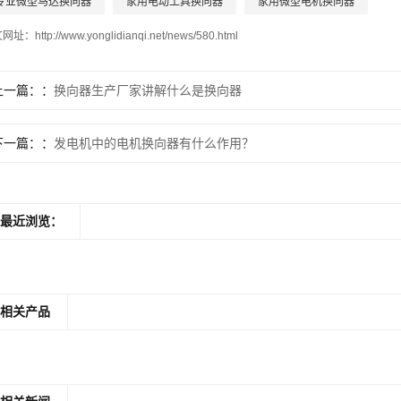
专业微型马达换向器
家用电动工具换向器
家用微型电机换向器
文网址：
http://www.yonglidianqi.net/news/580.html
上一篇：
换向器生产厂家讲解什么是换向器
下一篇：
发电机中的电机换向器有什么作用？
最近浏览：
相关产品