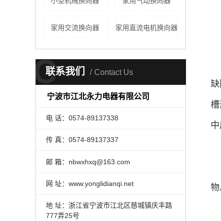
小型机械换向器
家用气动换向器
家用交流换向器
家用直流电机换向器
C
联系我们
Contact Us
缺
宁波市江北永力电器有限公司
槽
电 话：0574-89137338
中
传 真：0574-89137337
邮 箱：nbwxhxq@163.com
网 址：www.yonglidianqi.net
物
地 址：浙江省宁波市江北区慈城镇庆丰路
777弄25号