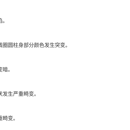
陷。
线圈圆柱身部分颜色发生突变。
变暗。
状发生严重畸变。
重畸变。