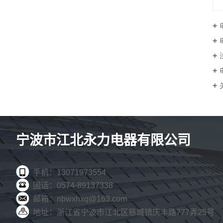
宁波市江北永力电器有限公司
手机：13071973554
固话：0574-89137338
邮箱：nbwxhxq@163.com
地址：浙江省宁波市江北区慈城镇庆丰路777弄25号