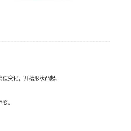
度值变化，开槽形状凸起。
畸变。
。