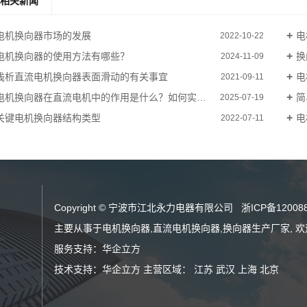
相关新闻
电机换向器市场的发展
电
2022-10-22
电机换向器的使用方法有哪些？
换
2024-11-09
浅析直流电机换向器表面滑动的有关事宜
电
2021-09-11
电机换向器在直流电机中的作用是什么？如何实现电流方向切换？
简
2025-07-19
关键电机换向器结构类型
电
2022-07-11
Copyright © 宁波市江北永力电器有限公司
浙ICP备12008
主要从事于
电机换向器
,
直流电机换向器
,
换向器生产厂家
, 
服务支持：
华企立方
技术支持：
华企立方
主营区域：
江苏
武汉
上海
北京