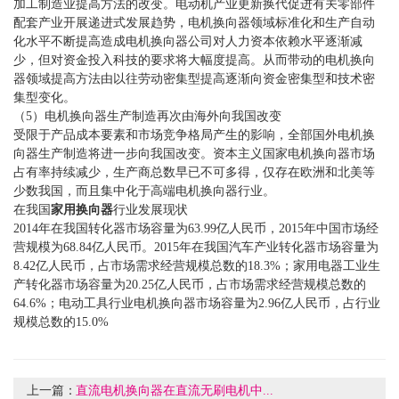
加工制造业提高方法的改变。电动机产业更新换代促进有关零部件
配套产业开展递进式发展趋势，电机换向器领域标准化和生产自动
化水平不断提高造成电机换向器公司对人力资本依赖水平逐渐减
少，但对资金投入科技的要求将大幅度提高。从而带动的电机换向
器领域提高方法由以往劳动密集型提高逐渐向资金密集型和技术密
集型变化。
（5）电机换向器生产制造再次由海外向我国改变
受限于产品成本要素和市场竞争格局产生的影响，全部国外电机换
向器生产制造将进一步向我国改变。资本主义国家电机换向器市场
占有率持续减少，生产商总数早已不可多得，仅存在欧洲和北美等
少数我国，而且集中化于高端电机换向器行业。
在我国
家用换向器
行业发展现状
2014年在我国转化器市场容量为63.99亿人民币，2015年中国市场经
营规模为68.84亿人民币。2015年在我国汽车产业转化器市场容量为
8.42亿人民币，占市场需求经营规模总数的18.3%；家用电器工业生
产转化器市场容量为20.25亿人民币，占市场需求经营规模总数的
64.6%；电动工具行业电机换向器市场容量为2.96亿人民币，占行业
规模总数的15.0%
上一篇：
直流电机换向器在直流无刷电机中...