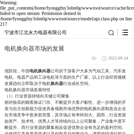
Warning:
file_put_contents(/home/fyonggfny3ohn0g/wwwroot/source/cache/lice
failed to open stream: Permission denied in
/home/fyonggfny3ohn0g/wwwroot/source/model/api.class.php on line
217
宁波市江北永力电器有限公司
电机换向器市场的发展
2022-09-24
现阶段，中国
电机换向器
公司的下游客户大多为气动工具、汽车发
电机、电器产品和工业电机等方面的生产厂家。以上行业经营规模
发展趋向立即取决于电机
换向器
行业成长空间。
电机换向器市场发展特性
（1）行业资源持续向关键公司聚集
相对较高的顾客验证门坎、不断提升大客户黏性、进一步增强的开
发与自主创新能力促使具备领跑市场优势的电机换向器制造业企业
在市场竞争中愈来愈突显，其市场占有率特别大。因而，行业资源
如资产、技术性、优秀人才等持续向以上公司聚集，产业集中度不
断提升。而行业资源的聚集相反促进优势企业有充足的盈利空间。
这使得它具有更高技术以及创新产品的驱动力，进而持续进行前沿